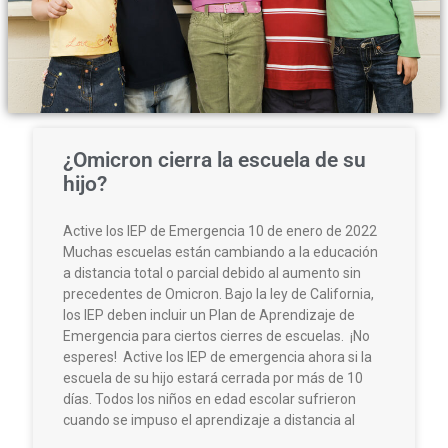
REPRESENTING CHILDREN WITH
SPECIAL EDUCATION NEEDS
¿Omicron cierra la escuela de su
THROUGHOUT CALIFORNIA AND
hijo?
NEVADA​
Active los IEP de Emergencia 10 de enero de 2022
Muchas escuelas están cambiando a la educación
a distancia total o parcial debido al aumento sin
precedentes de Omicron. Bajo la ley de California,
los IEP deben incluir un Plan de Aprendizaje de
Emergencia para ciertos cierres de escuelas. ¡No
esperes! Active los IEP de emergencia ahora si la
escuela de su hijo estará cerrada por más de 10
días. Todos los niños en edad escolar sufrieron
cuando se impuso el aprendizaje a distancia al